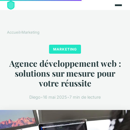
Accueil
›
Marketing
MARKETING
Agence développement web :
solutions sur mesure pour
votre réussite
Diego
•
16 mai 2025
•
7 min de lecture