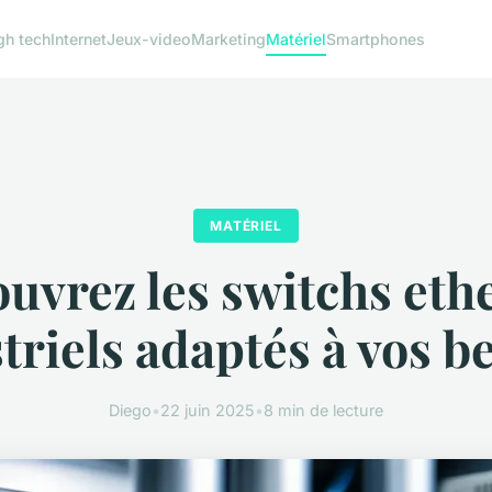
gh tech
Internet
Jeux-video
Marketing
Matériel
Smartphones
MATÉRIEL
uvrez les switchs eth
triels adaptés à vos b
Diego
•
22 juin 2025
•
8 min de lecture