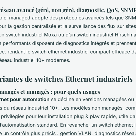
seau avancé (géré, non géré, diagnostic, QoS, SNMP
triel managed adopte des protocoles avancés tels que SN
r la gestion centralisée et la surveillance des flux sur sites 
'un switch industriel Moxa ou d’un switch industriel Hirschm
s performants disposent de diagnostics intégrés et prennent
ce, rendant le switch ethernet industriel compact efficace d
réseau industriel 10+ modernes.
riantes de switches Ethernet industriels
anagés et managés : pour quels usages
rnet pour automation
se décline en versions managées ou
ns du réseau industriel 10+. Les modèles non managés, co
 privilégiés pour leur installation plug & play rapide, utile d
automatisation standard. En revanche, un switch ethernet in
un contrôle plus précis : gestion VLAN, diagnostics réseau