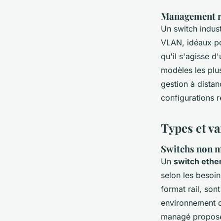
Management ré
Un switch indus
VLAN, idéaux pou
qu'il s'agisse d
modèles les plu
gestion à distan
configurations 
Types et va
Switchs non m
Un
switch ethe
selon les besoi
format rail, sont
environnement d’
managé propose 