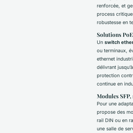
renforcée, et ge
process critique
robustesse en t
Solutions PoE 
Un
switch ethe
ou terminaux, év
ethernet industr
délivrant jusqu’
protection contr
continue en indu
Modules SFP, s
Pour une adaptat
propose des mod
rail DIN ou en r
une salle de se