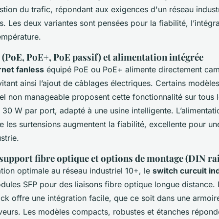
stion du trafic, répondant aux exigences d'un réseau industr
s. Les deux variantes sont pensées pour la fiabilité, l’intégra
empérature.
(PoE, PoE+, PoE passif) et alimentation intégrée
rnet fanless
équipé PoE ou PoE+ alimente directement cam
itant ainsi l’ajout de câblages électriques. Certains modèle
iel non manageable proposent cette fonctionnalité sur tous l
à 30 W par port, adapté à une usine intelligente. L’alimentati
e les surtensions augmentent la fiabilité, excellente pour une
strie.
upport fibre optique et options de montage (DIN rai
ion optimale au réseau industriel 10+, le
switch curcuit ind
ules SFP pour des liaisons fibre optique longue distance.
ack offre une intégration facile, que ce soit dans une armoir
rveurs. Les modèles compacts, robustes et étanches réponde