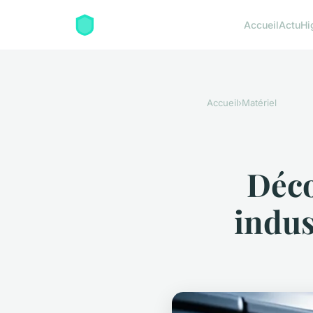
Accueil
Actu
Hi
Accueil
›
Matériel
Déco
indus