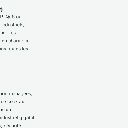
)
MP, QoS ou
industriels,
ann. Les
 en charge la
ans toutes les
 non managées,
mme ceux au
ans un
dustriel gigabit
, sécurité