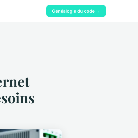
Généalogie du code →
ernet
esoins