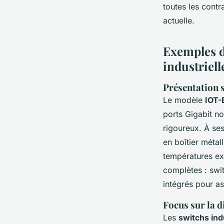
toutes les contr
actuelle.
Exemples d
industriell
Présentation 
Le modèle
IOT
ports Gigabit n
rigoureux. À ses
en boîtier métal
températures ex
complètes : swit
intégrés pour ass
Focus sur la d
Les
switchs ind