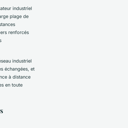
teur industriel
large plage de
stances
iers renforcés
s
seau industriel
ées échangées, et
nce à distance
es en toute
s