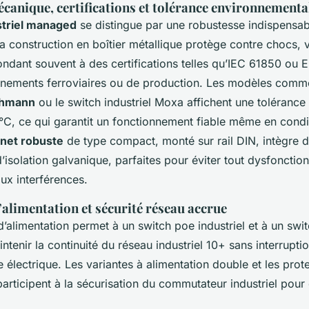
canique, certifications et tolérance environnementa
striel managed
se distingue par une robustesse indispensab
Sa construction en boîtier métallique protège contre chocs, v
ndant souvent à des certifications telles qu’IEC 61850 ou E
nnements ferroviaires ou de production. Les modèles comm
schmann
ou le switch industriel Moxa affichent une tolérance
C, ce qui garantit un fonctionnement fiable même en condi
rnet robuste
de type compact, monté sur rail DIN, intègre 
d’isolation galvanique, parfaites pour éviter tout dysfoncti
ux interférences.
alimentation et sécurité réseau accrue
alimentation permet à un switch poe industriel et à un switc
enir la continuité du réseau industriel 10+ sans interrupti
e électrique. Les variantes à alimentation double et les prot
participent à la sécurisation du commutateur industriel pou