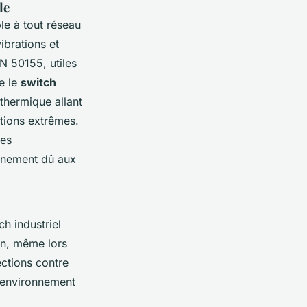
le
le à tout réseau
ibrations et
N 50155, utiles
e le
switch
 thermique allant
tions extrêmes.
des
onnement dû aux
h industriel
on, même lors
ections contre
r environnement