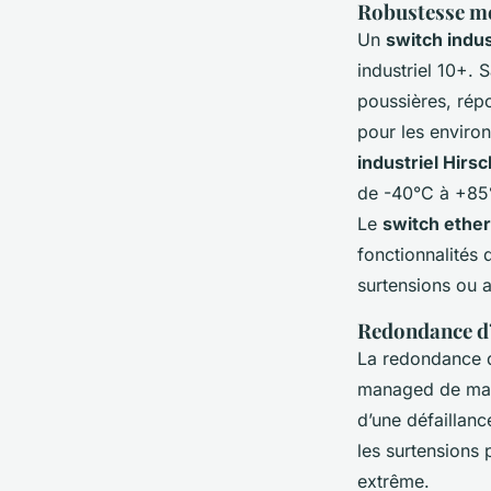
Robustesse mé
Un
switch indu
industriel 10+. 
poussières, répo
pour les enviro
industriel Hir
de -40°C à +85°
Le
switch ethe
fonctionnalités 
surtensions ou a
Redondance d’
La redondance d’
managed de maint
d’une défaillanc
les surtensions 
extrême.