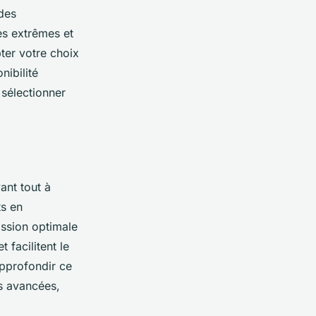
 des
es extrêmes et
ter votre choix
nibilité
 sélectionner
ant tout à
ts en
ission optimale
 facilitent le
approfondir ce
ns avancées,