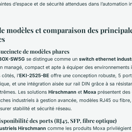
aintes d’espace et de sécurité attendues dans l’automation in
e modèles et comparaison des principa
es
succincte de modèles phares
-BOX-SW5G
se distingue comme un
switch ethernet industr
on managé, compact et apte à équiper des environnements i
 côtés, l’
EKI-2525-BE
offre une conception robuste, 5 port
lique, et une intégration aisée sur rail DIN grâce à sa résist
trêmes. Les solutions
Hirschmann
et
Moxa
présentent de
ches industriels à gestion avancée, modèles RJ45 ou fibre,
urer stabilité et sécurité réseau.
isponibilité des ports (RJ45, SFP, fibre optique)
ustriels Hirschmann
comme les produits Moxa privilégient 